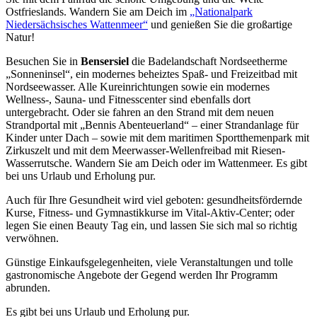
Ostfrieslands. Wandern Sie am Deich im
„Nationalpark
Niedersächsisches Wattenmeer“
und genießen Sie die großartige
Natur!
Besuchen Sie in
Bensersiel
die Badelandschaft Nordseetherme
„Sonneninsel“, ein modernes beheiztes Spaß- und Freizeitbad mit
Nordseewasser. Alle Kureinrichtungen sowie ein modernes
Wellness-, Sauna- und Fitnesscenter sind ebenfalls dort
untergebracht. Oder sie fahren an den Strand mit dem neuen
Strandportal mit „Bennis Abenteuerland“ – einer Strandanlage für
Kinder unter Dach – sowie mit dem maritimen Sportthemenpark mit
Zirkuszelt und mit dem Meerwasser-Wellenfreibad mit Riesen-
Wasserrutsche. Wandern Sie am Deich oder im Wattenmeer. Es gibt
bei uns Urlaub und Erholung pur.
Auch für Ihre Gesundheit wird viel geboten: gesundheitsfördernde
Kurse, Fitness- und Gymnastikkurse im Vital-Aktiv-Center; oder
legen Sie einen Beauty Tag ein, und lassen Sie sich mal so richtig
verwöhnen.
Günstige Einkaufsgelegenheiten, viele Veranstaltungen und tolle
gastronomische Angebote der Gegend werden Ihr Programm
abrunden.
Es gibt bei uns Urlaub und Erholung pur.