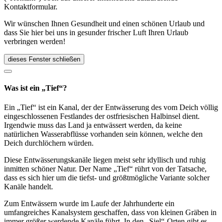
Kontaktformular.
Wir wünschen Ihnen Gesundheit und einen schönen Urlaub und
dass Sie hier bei uns in gesunder frischer Luft Ihren Urlaub
verbringen werden!
dieses Fenster schließen
Was ist ein „Tief“?
Ein „Tief“ ist ein Kanal, der der Entwässerung des vom Deich völlig
eingeschlossenen Festlandes der ostfriesischen Halbinsel dient.
Irgendwie muss das Land ja entwässert werden, da keine
natürlichen Wasserabflüsse vorhanden sein können, welche den
Deich durchlöchern würden.
Diese Entwässerungskanäle liegen meist sehr idyllisch und ruhig
inmitten schöner Natur. Der Name „Tief“ rührt von der Tatsache,
dass es sich hier um die tiefst- und größtmögliche Variante solcher
Kanäle handelt.
Zum Entwässern wurde im Laufe der Jahrhunderte ein
umfangreiches Kanalsystem geschaffen, dass von kleinen Gräben in
immer größer werdende Kanäle führt. In den „Siel“-Orten gibt es