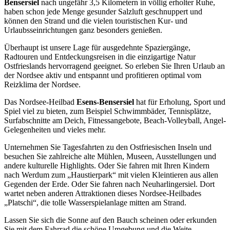
Bensersiel
nach ungefähr 3,5 Kilometern in völlig erholter Ruhe,
haben schon jede Menge gesunder Salzluft geschnuppert und
können den Strand und die vielen touristischen Kur- und
Urlaubsseinrichtungen ganz besonders genießen.
Überhaupt ist unsere Lage für ausgedehnte Spaziergänge,
Radtouren und Entdeckungsreisen in die einzigartige Natur
Ostfrieslands hervorragend geeignet. So erleben Sie Ihren Urlaub an
der Nordsee aktiv und entspannt und profitieren optimal vom
Reizklima der Nordsee.
Das Nordsee-Heilbad
Esens-Bensersiel
hat für Erholung, Sport und
Spiel viel zu bieten, zum Beispiel Schwimmbäder, Tennisplätze,
Surfabschnitte am Deich, Fitnessangebote, Beach-Volleyball, Angel-
Gelegenheiten und vieles mehr.
Unternehmen Sie Tagesfahrten zu den Ostfriesischen Inseln und
besuchen Sie zahlreiche alte Mühlen, Museen, Ausstellungen und
andere kulturelle Highlights. Oder Sie fahren mit Ihren Kindern
nach Werdum zum „Haustierpark“ mit vielen Kleintieren aus allen
Gegenden der Erde. Oder Sie fahren nach Neuharlingersiel. Dort
wartet neben anderen Attraktionen dieses Nordsee-Heilbades
„Platschi“, die tolle Wasserspielanlage mitten am Strand.
Lassen Sie sich die Sonne auf den Bauch scheinen oder erkunden
Sie mit dem Fahrrad die schöne Umgebung und die Weite