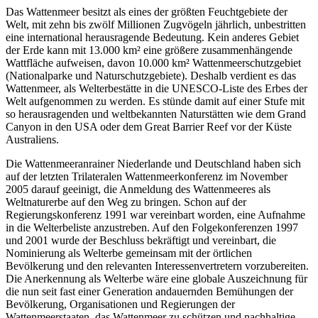
Das Wattenmeer besitzt als eines der größten Feuchtgebiete der
Welt, mit zehn bis zwölf Millionen Zugvögeln jährlich, unbestritten
eine international herausragende Bedeutung. Kein anderes Gebiet
der Erde kann mit 13.000 km² eine größere zusammenhängende
Wattfläche aufweisen, davon 10.000 km² Wattenmeerschutzgebiet
(Nationalparke und Naturschutzgebiete). Deshalb verdient es das
Wattenmeer, als Welterbestätte in die UNESCO-Liste des Erbes der
Welt aufgenommen zu werden. Es stünde damit auf einer Stufe mit
so herausragenden und weltbekannten Naturstätten wie dem Grand
Canyon in den USA oder dem Great Barrier Reef vor der Küste
Australiens.
Die Wattenmeeranrainer Niederlande und Deutschland haben sich
auf der letzten Trilateralen Wattenmeerkonferenz im November
2005 darauf geeinigt, die Anmeldung des Wattenmeeres als
Weltnaturerbe auf den Weg zu bringen. Schon auf der
Regierungskonferenz 1991 war vereinbart worden, eine Aufnahme
in die Welterbeliste anzustreben. Auf den Folgekonferenzen 1997
und 2001 wurde der Beschluss bekräftigt und vereinbart, die
Nominierung als Welterbe gemeinsam mit der örtlichen
Bevölkerung und den relevanten Interessenvertretern vorzubereiten.
Die Anerkennung als Welterbe wäre eine globale Auszeichnung für
die nun seit fast einer Generation andauernden Bemühungen der
Bevölkerung, Organisationen und Regierungen der
Wattenmeerstaaten, das Wattenmeer zu schützen und nachhaltige