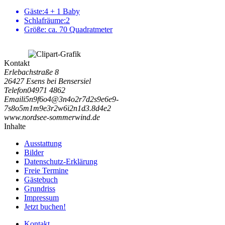
Gäste:
4 + 1 Baby
Schlafräume:
2
Größe:
ca. 70 Quadratmeter
Kontakt
Erlebachstraße 8
26427 Esens bei Bensersiel
Telefon
04971 4862
Email
i
5
n
9
f
6
o
4
@
3
n
4
o
2
r
7
d
2
s
9
e
6
e
9
-
7
s
8
o
5
m
1
m
9
e
3
r
2
w
6
i
2
n
1
d
3
.
8
d
4
e
2
www.nordsee-sommerwind.de
Inhalte
Ausstattung
Bilder
Datenschutz-Erklärung
Freie Termine
Gästebuch
Grundriss
Impressum
Jetzt buchen!
Kontakt