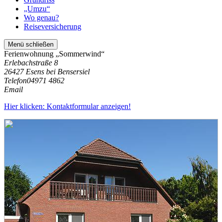
„Umzu“
Wo genau?
Reiseversicherung
Menü schließen
Ferienwohnung „Sommerwind“
Erlebachstraße 8
26427 Esens bei Bensersiel
Telefon
04971 4862
Email
Hier klicken: Kontaktformular anzeigen!