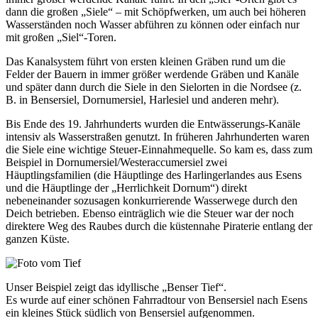
dann die großen „Siele“ – mit Schöpfwerken, um auch bei höheren
Wasserständen noch Wasser abführen zu können oder einfach nur
mit großen „Siel“-Toren.
Das Kanalsystem führt von ersten kleinen Gräben rund um die
Felder der Bauern in immer größer werdende Gräben und Kanäle
und später dann durch die Siele in den Sielorten in die Nordsee (z.
B. in Bensersiel, Dornumersiel, Harlesiel und anderen mehr).
Bis Ende des 19. Jahrhunderts wurden die Entwässerungs-Kanäle
intensiv als Wasserstraßen genutzt. In früheren Jahrhunderten waren
die Siele eine wichtige Steuer-Einnahmequelle. So kam es, dass zum
Beispiel in Dornumersiel/Westeraccumersiel zwei
Häuptlingsfamilien (die Häuptlinge des Harlingerlandes aus Esens
und die Häuptlinge der „Herrlichkeit Dornum“) direkt
nebeneinander sozusagen konkurrierende Wasserwege durch den
Deich betrieben. Ebenso einträglich wie die Steuer war der noch
direktere Weg des Raubes durch die küstennahe Piraterie entlang der
ganzen Küste.
Unser Beispiel zeigt das idyllische „Benser Tief“.
Es wurde auf einer schönen Fahrradtour von Bensersiel nach Esens
ein kleines Stück südlich von Bensersiel aufgenommen.