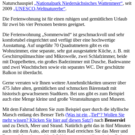
Naturschauspiel
„Nationalpark Niedersächsisches Wattenmeer“
, seit
2009
„UNESCO-Weltnaturerbe“
.
Die Ferienwohnung ist für einen ruhigen und gemütlichen Urlaub
für zwei bis vier Personen bestens geeignet.
Die Ferienwohnung „Sommerwind“ ist geschmackvoll und sehr
komfortabel eingerichtet und verfügt über eine hochwertige
Ausstattung. Auf ungefähr 70 Quadratmetern gibt es ein
Wohnzimmer, eine separate, sehr gut ausgestattete Küche, z. B. mit
Geschirrspülmaschine und Mikrowelle, zwei Schlafzimmer, beide
mit Doppelbetten, ein großes Badezimmer mit Dusche, Badewanne
und zwei Waschtischen sowie ein separates WC. Der geschützte
Balkon ist überdacht.
Gerne verraten wir Ihnen weitere Annehmlichkeiten unserer über
475 Jahre alten, gemütlichen und schmucken Bärenstadt mit
historisch gewachsenem Stadtkern. Bei uns gibt es zum Beispiel
auch eine Menge kleine und große Veranstaltungen und Museen.
Mit dem Fahrrad fahren Sie zum Beispiel quer durch die idyllische
Marsch entlang des Benser Tiefs
(Was ist ein „Tief“? Wollen Sie
mehr wissen? Klicken Sie hier auf diesen Satz!)
nach
Bensersiel
und zu Deich, Meer und Strand. Natürlich geht das in fünf Minuten
auch mit dem Auto, aber mit dem Rad erreichen Sie das Meer und