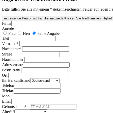
Bitte füllen Sie alle mit einem * gekennzeichneten Felder auf jeden Fa
mitreisende Person ist Familienmitglied? Klicken Sie hier!
Familienmitglied?
Firma
Anrede
Frau
Herr
keine Angabe
Titel
Vorname*
Nachname*
Straße
Hausnummer
Adresszusatz
Postleitzahl
Ort
Ihr Herkunftsland
Telefon
Telefax
Mobil
Email
Geburtsdatum* ¹
Alter* ¹