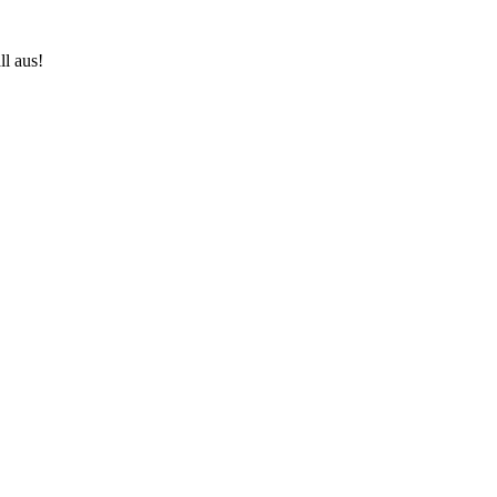
ll aus!
Testwerte