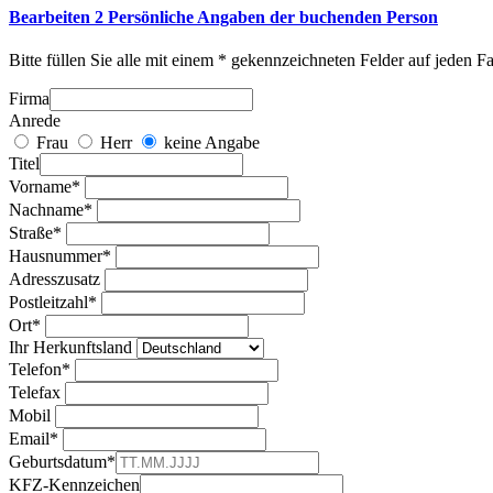
Bearbeiten
2
Persönliche Angaben der buchenden Person
Bitte füllen Sie alle mit einem * gekennzeichneten Felder auf jeden Fa
Firma
Anrede
Frau
Herr
keine Angabe
Titel
Vorname*
Nachname*
Straße*
Hausnummer*
Adresszusatz
Postleitzahl*
Ort*
Ihr Herkunftsland
Telefon*
Telefax
Mobil
Email*
Geburtsdatum*
KFZ-Kennzeichen