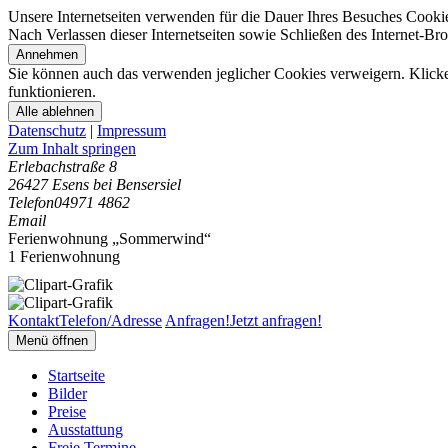
Unsere Internetseiten verwenden für die Dauer Ihres Besuches Cooki
Nach Verlassen dieser Internetseiten sowie Schließen des Internet-B
Annehmen
Sie können auch das verwenden jeglicher Cookies verweigern. Klicken
funktionieren.
Alle ablehnen
Datenschutz
|
Impressum
Zum Inhalt springen
Erlebachstraße 8
26427 Esens bei Bensersiel
Telefon
04971 4862
Email
Ferienwohnung „Sommerwind“
1 Ferienwohnung
Kontakt
Telefon/Adresse
Anfragen!
Jetzt anfragen!
Menü öffnen
Startseite
Bilder
Preise
Ausstattung
Freie Termine